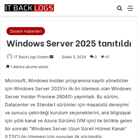
Arama 
M
Sistem Haberleri
Windows Server 2025 tanıtıldı
Bir
IT BackLogs Sistem
Şubat 3, 2024
0
41
e-
1 dakika okuma süresi
posta
göndermek
Microsoft, Windows Insider programına kayıtlı yöneticiler
için Windows Server 2025’in ilk ön izlemesi olan Windows
Server Insider Preview 26040’ı yayımladı. Bu sürüm,
Datacenter ve Standart sürümler için masaüstü deneyimi
ve sunucu çekirdeği kurulum seçeneklerini, ana bilgisayar
için yıllık kanal ve Azure Sürümü (VM için) ile birlikte gelen
bir sonraki “Windows Server Uzun Süreli Hizmet Kanalı”
(LTSC) ön izlemesi için sunulan ilk sürümdür.